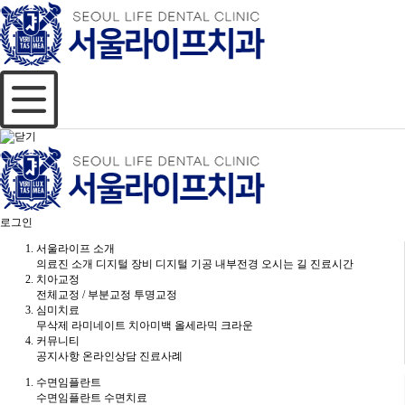
로그인
서울라이프 소개
의료진 소개
디지털 장비
디지털 기공
내부전경
오시는 길
진료시간
치아교정
전체교정 / 부분교정
투명교정
심미치료
무삭제 라미네이트
치아미백
올세라믹 크라운
커뮤니티
공지사항
온라인상담
진료사례
수면임플란트
수면임플란트
수면치료