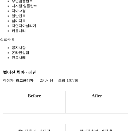
수면임플란트
디지털 임플란트
치아교정
일반진료
심미치료
자연치아살리기
커뮤니티
진료사례
공지사항
온라인상담
진료사례
벌어진 치아 - 레진
작성자
최고관리자
20-07-14
조회
1,977회
Before
After