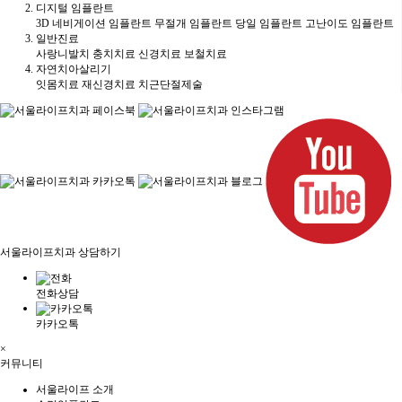
디지털 임플란트
3D 네비게이션 임플란트
무절개 임플란트
당일 임플란트
고난이도 임플란트
일반진료
사랑니발치
충치치료
신경치료
보철치료
자연치아살리기
잇몸치료
재신경치료
치근단절제술
서울라이프치과 상담하기
전화상담
카카오톡
×
커뮤니티
서울라이프 소개